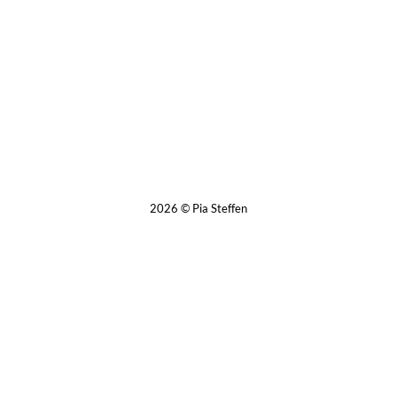
auch um schwerwiegendere
Entscheidungen, die hin und wieder die
Weichen für unser Leben stellen: soll
ich…
2026 © Pia Steffen